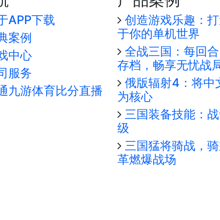
于APP下载
创造游戏乐趣：打
于你的单机世界
典案例
全战三国：每回合
戏中心
存档，畅享无忧战
司服务
俄版辐射4：将中
通九游体育比分直播
为核心
三国装备技能：战
级
三国猛将骑战，骑
革燃爆战场