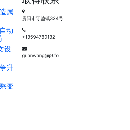
造属
贵阳市守垫镇324号
自动
+13594780132
局
文设
guanwang@j9.fo
争升
乘变