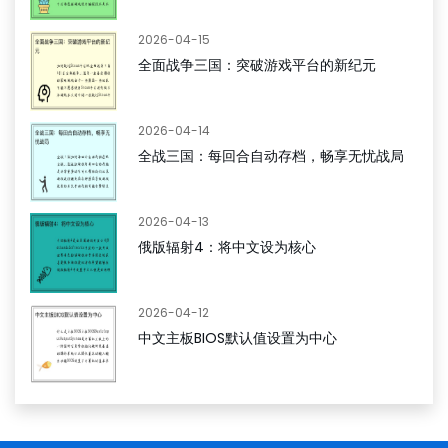
2026-04-15
全面战争三国：突破游戏平台的新纪元
2026-04-14
全战三国：每回合自动存档，畅享无忧战局
2026-04-13
俄版辐射4：将中文设为核心
2026-04-12
中文主板BIOS默认值设置为中心